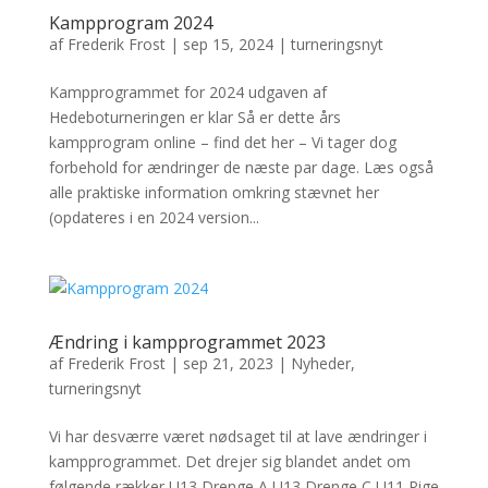
Kampprogram 2024
af
Frederik Frost
|
sep 15, 2024
|
turneringsnyt
Kampprogrammet for 2024 udgaven af
Hedeboturneringen er klar Så er dette års
kampprogram online – find det her – Vi tager dog
forbehold for ændringer de næste par dage. Læs også
alle praktiske information omkring stævnet her
(opdateres i en 2024 version...
Ændring i kampprogrammet 2023
af
Frederik Frost
|
sep 21, 2023
|
Nyheder
,
turneringsnyt
Vi har desværre været nødsaget til at lave ændringer i
kampprogrammet. Det drejer sig blandet andet om
følgende rækker U13 Drenge A U13 Drenge C U11 Pige